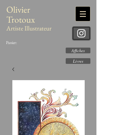
Olivier
Trotoux
Artiste Illustrateur
Panier:
Affiches
Livres