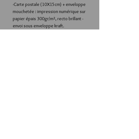
-Carte postale (10X15cm) + enveloppe
mouchetée : impression numérique sur
papier épais 300gr/m², recto brillant -
envoi sous enveloppe kraft.
-Affiche A4 (21X29,7cm): impression
numérique sur papier satiné épais
(300gr/m²) - envoi sous enveloppe bulle
ou carton protecteur.
-Affiche A3 (29,7x42cm): impression
numérique sur papier satiné épais
(300gr/m²) - envoi roulée dans un
carton protecteur.