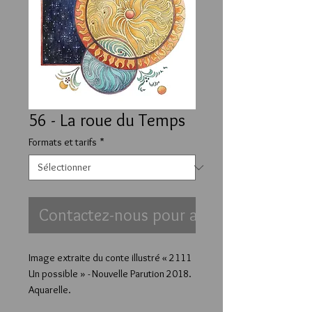
56 - La roue du Temps
Formats et tarifs
*
Contactez-nous pour acheter
Image extraite du conte illustré « 2111
Un possible » - Nouvelle Parution 2018.
Aquarelle.