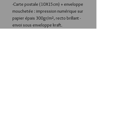
-Carte postale (10X15cm) + enveloppe
mouchetée : impression numérique sur
papier épais 300gr/m², recto brillant -
envoi sous enveloppe kraft.
-Affiche A4 (21X29,7cm): impression
numérique sur papier satiné épais
(300gr/m²) - envoi sous enveloppe bulle
ou carton protecteur.
-Affiche A3 (29,7x42cm): impression
numérique sur papier satiné épais
(300gr/m²) - envoi roulée dans un
carton protecteur.