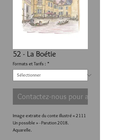
52 - La Boétie
Formats et Tarifs :
*
Contactez-nous pour acheter
Image extraite du conte illustré « 2111
Un possible » - Parution 2018.
Aquarelle.