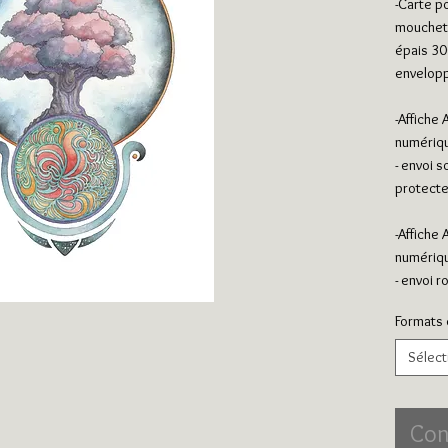
-Carte p
moucheté
épais 300
envelopp
-Affiche
numériqu
- envoi s
protecte
-Affiche
numériqu
- envoi 
Formats e
Sélect
Con