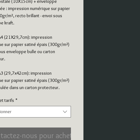
ostale (10X15cm) + enveloppe 
e : impression numérique sur papier 
gr/m², recto brillant - envoi sous 
e kraft. 
 A4 (21X29,7cm): impression 
e sur papier satiné épais (300gr/m²) 
ous enveloppe bulle ou carton 
ur. 
 A3 (29,7x42cm): impression 
e sur papier satiné épais (300gr/m²) 
roulée dans un carton protecteur.
t tarifs
*
ionner
tactez-nous pour acheter