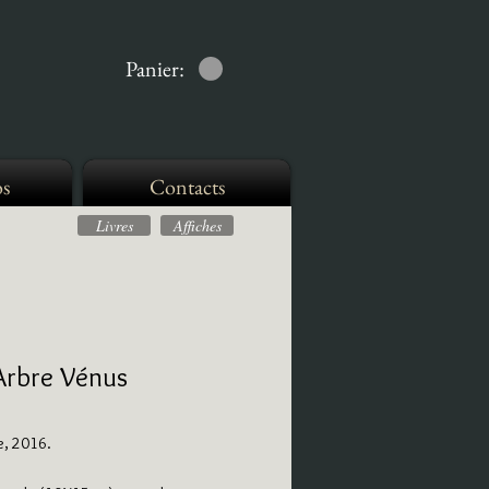
Panier:
s
Contacts
Livres
Affiches
 Arbre Vénus
e, 2016.